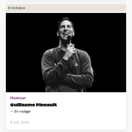
8 Octobre
Humour
Guillaume Pineault
En rodage
8 oct. 2026