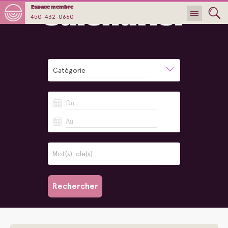
Calendrier
Espace membre
450-432-0660
Catégorie
Du :
Au :