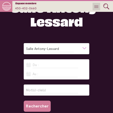
Salle Antony-
Espace membre
450-432-0660
Lessard
Salle Antony-Lessard
Du :
Au :