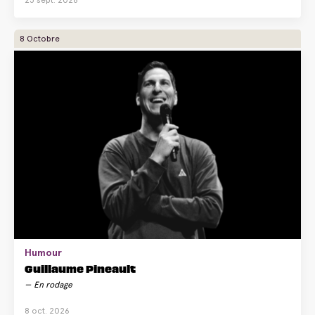
8 Octobre
Humour
Guillaume Pineault
En rodage
8 oct. 2026