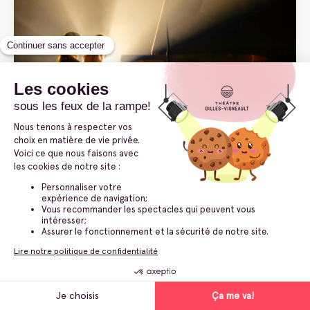
Salle Antony-Lessard
Duo Fortin-Poirier
Harmonie des opposés
15 mai 2027
19 Mai