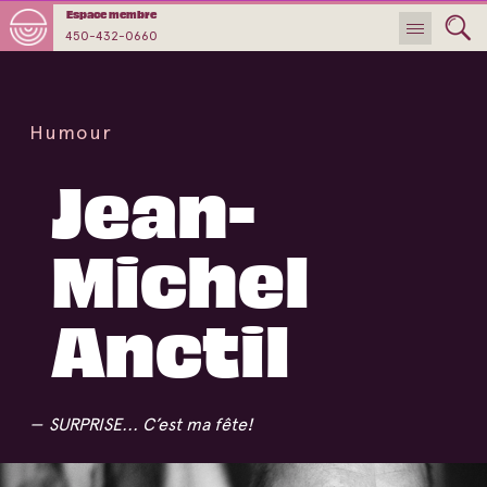
Espace membre
450-432-0660
Humour
Jean-
Michel
Anctil
SURPRISE... C’est ma fête!