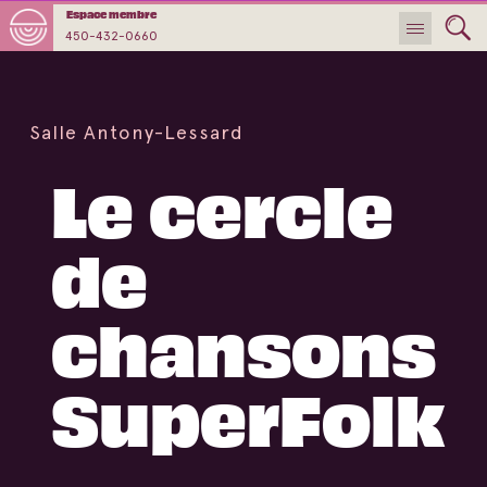
Espace membre
450-432-0660
Salle Antony-Lessard
Le cercle
de
chansons
SuperFolk