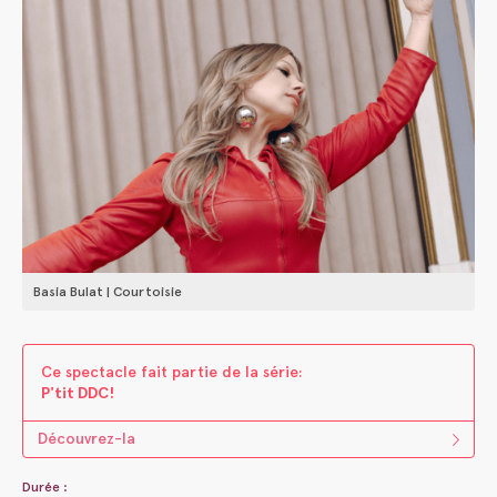
Basia Bulat | Courtoisie
Ce spectacle fait parti​e ​de la s​é​rie:
P'tit DDC!
Découvrez-la
Durée :