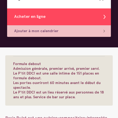
Acheter en ligne
Ajouter à mon calendrier
Formule debout
Admission générale, premier arrivé, premier servi.
Le P'tit DDC! est une salle intime de 151 places en
formule debout.
Les portes ouvriront 60 minutes avant le début du
spectacle.
Le P'tit DDC! est un lieu réservé aux personnes de 18
ans et plus. Service de bar sur place.
Basia Bulat est une autrice-compositrice-interprète