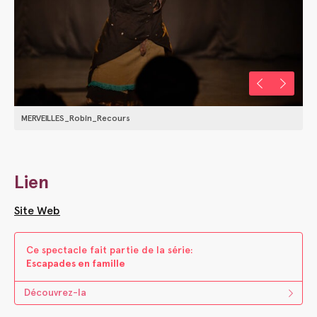
MERVEILLES_Robin_Recours
Lien
Site Web
Ce spectacle fait parti​e ​de la s​é​rie:
Escapades en famille
Découvrez-la