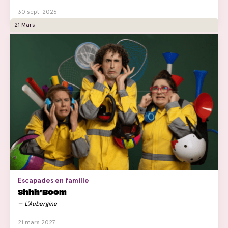
30 sept. 2026
21 Mars
Escapades en famille
Shhh’Boom
L’Aubergine
21 mars 2027