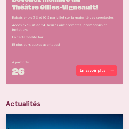
Théâtre Gilles-Vigneault!
Rabais entre 3 $ et 10 $ par billet sur la majorité des spectacles
Accès exclusif de 24 heures aux préventes, promotions et
invitations.
La carte fidélité bar.
Et plusieurs autres avantages!
À partir de
26
En savoir plus
Actualités