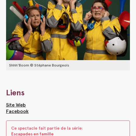
Shhh'Boom © Stéphane Bourgeois
Liens
Site Web
Facebook
Ce spectacle fait parti​e ​de la s​é​rie:
Escapades en famille