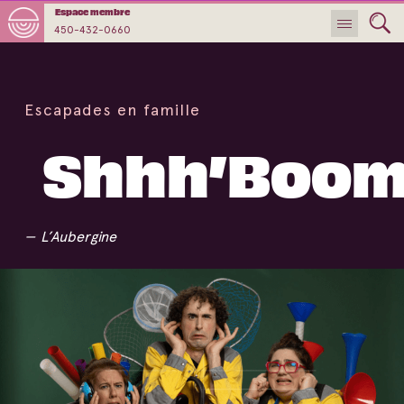
Espace membre
450-432-0660
Escapades en famille
Shhh’Boo
L’Aubergine