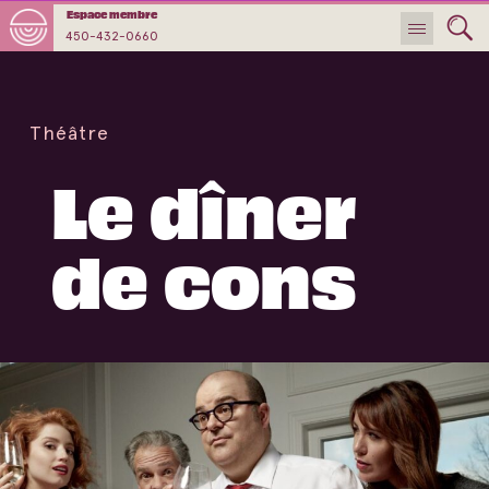
Espace membre
450-432-0660
Théâtre
Le dîner
de cons