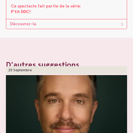
Ce spectacle fait parti​e ​de la s​é​rie:
P'tit DDC!
Découvrez-la
D'autres suggestions
25 Septembre