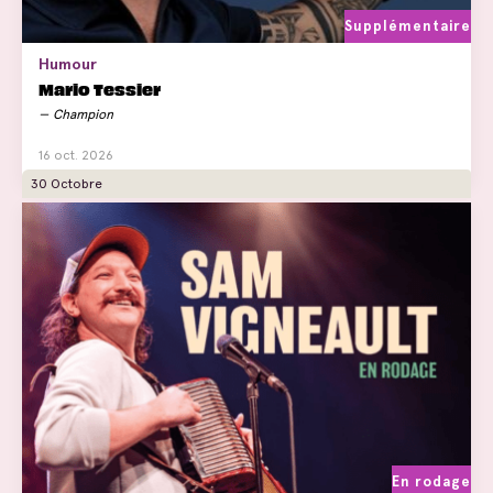
Supplémentaire
Humour
Mario Tessier
Champion
16 oct. 2026
30 Octobre
En rodage