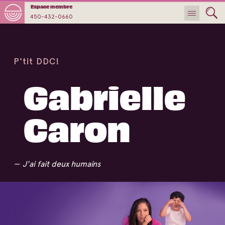
Espace membre
450-432-0660
P'tit DDC!
Gabrielle
Caron
J'ai fait deux humains