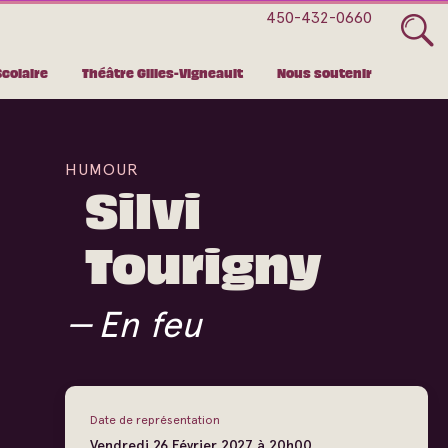
450-432-0660
Scolaire
Théâtre Gilles-Vigneault
Nous soutenir
HUMOUR
Silvi
Tourigny
En feu
Date de représentation
Vendredi
26
Février
2027 à 20h00