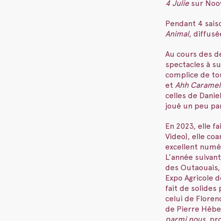
4 Julie
sur Noov
Pendant 4 saiso
Animal
, diffus
Au cours des d
spectacles à s
complice de to
et
Ahh Carame
celles de Danie
joué un peu par
En 2023, elle f
Video), elle co
excellent numé
L’année suivante
des Outaouais,
Expo Agricole d
fait de solide
celui de Flore
de Pierre Héber
parmi nous
, pr