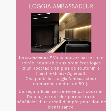
LOGGIA AMBASSADEUR
Le saviez-vous ?
Vous pouvez passer une
soirée inoubliable aux premières loges
d’un spectacle en plus de soutenir le
Théâtre Gilles-Vigneault.
Chaque billet Loggia Ambassadeur
comprend un don de 50 $.
Un reçu officiel sera envoyé par courriel.
De plus, ce dernier permettra de
bénéficier d’un crédit d’impôt pour don de
bienfaisance.