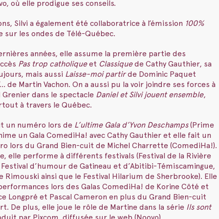
o, où elle prodigue ses conseils.
ns, Silvi a également été collaboratrice à l’émission
100%
ée sur les ondes de Télé-Québec.
ernières années, elle assume la première partie des
uccès
Pas trop catholique
et
Classique
de Cathy Gauthier, sa
ujours, mais aussi
Laisse-moi partir
de Dominic Paquet
l…
de Martin Vachon. On a aussi pu la voir joindre ses forces à
l Grenier dans le spectacle
Daniel et Silvi jouent ensemble
,
tout à travers le Québec.
ait un numéro lors de
L’ultime Gala d’Yvon Deschamps
(Prime
anime un Gala ComediHa! avec Cathy Gauthier et elle fait un
ro lors du Grand Bien-cuit de Michel Charrette (ComediHa!).
, elle performe à différents festivals (Festival de la Rivière
 Festival d’humour de Gatineau et d’Abitibi-Témiscamingue,
e Rimouski ainsi que le Festival Hilarium de Sherbrooke). Elle
s performances lors des Galas ComediHa! de Korine Côté et
nce Longpré et Pascal Cameron en plus du Grand Bien-cuit
t. De plus, elle joue le rôle de Martine dans la série
Ils sont
oduit par Pixcom, diffusée sur le web (Noovo).