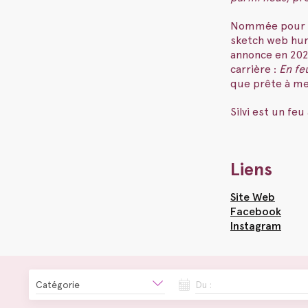
Nommée pour de
sketch web hum
annonce en 20
carrière :
En fe
que prête à met
Silvi est un fe
Liens
Site Web
Facebook
Instagram
Catégorie
Du :