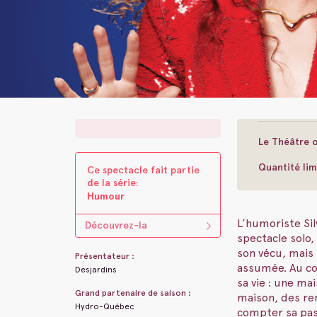
Le Théâtre o
Quantité lim
Ce spectacle fait parti​e ​
de la s​é​rie:
Humour
L’humoriste Sil
Découvrez-la
spectacle solo
son vécu, mais 
Présentateur :
assumée. Au co
Desjardins
sa vie : une ma
Grand partenaire de saison :
maison, des ren
Hydro-Québec
compter sa pass