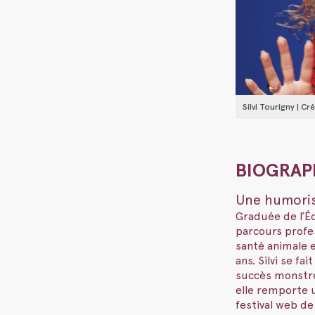
Silvi Tourigny | C
BIOGRAP
Une humorist
Graduée de l’Éc
parcours profes
santé animale e
ans. Silvi se fa
succès monstre
elle remporte u
festival web de