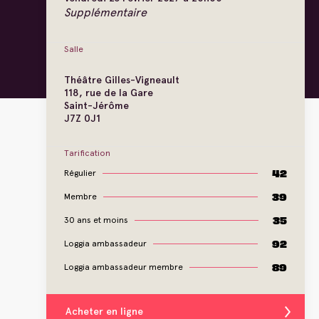
Supplémentaire
Salle
Théâtre Gilles-Vigneault
118, rue de la Gare
Saint-Jérôme
J7Z 0J1
Tarification
42
Régulier
39
Membre
35
30 ans et moins
92
Loggia ambassadeur
89
Loggia ambassadeur membre
Acheter en ligne