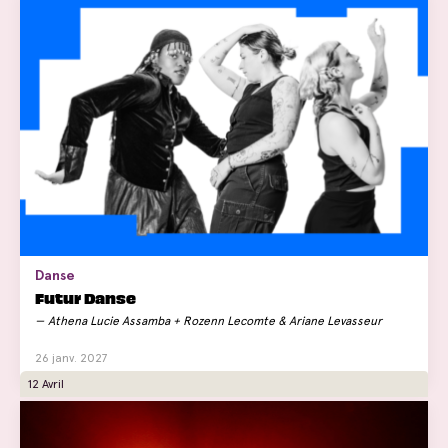
Danse
Futur Danse
Athena Lucie Assamba + Rozenn Lecomte & Ariane Levasseur
26 janv. 2027
12 Avril