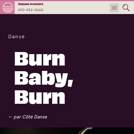
Espace membre
450-432-0660
Danse
Burn
Baby,
Burn
par Côté Danse