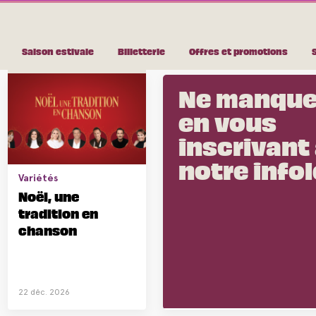
Noël
Au :
Saison estivale
Billetterie
Offres et promotions
22 Décembre
Ne manque
en vous
inscrivant
notre infol
Variétés
Noël, une
tradition en
chanson
22 déc. 2026