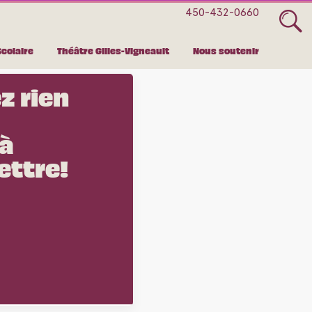
450-432-0660
Scolaire
Théâtre Gilles-Vigneault
Nous soutenir
z rien
 à
ettre!