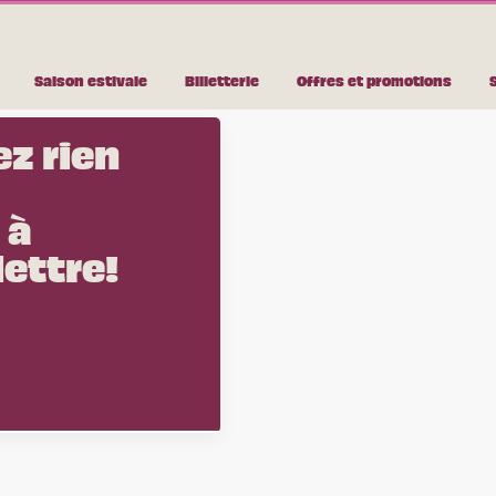
 Traditionnelle 
Au :
Saison estivale
Billetterie
Offres et promotions
z rien
 à
lettre!