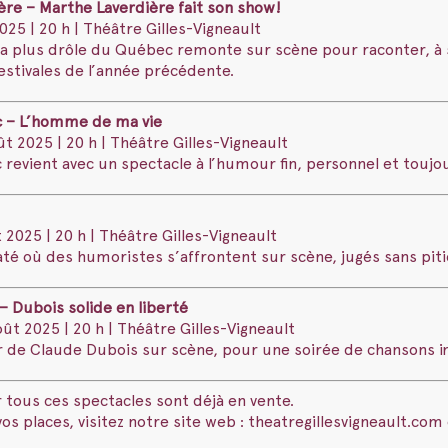
ère – Marthe Laverdière fait son show!
025 | 20 h | Théâtre Gilles-Vigneault
 la plus drôle du Québec remonte sur scène pour raconter, à 
stivales de l’année précédente.
c – L’homme de ma vie
t 2025 | 20 h | Théâtre Gilles-Vigneault
 revient avec un spectacle à l’humour fin, personnel et toujo
2025 | 20 h | Théâtre Gilles-Vigneault
té où des humoristes s’affrontent sur scène, jugés sans pitié
 Dubois solide en liberté
t 2025 | 20 h | Théâtre Gilles-Vigneault
r de Claude Dubois sur scène, pour une soirée de chansons i
r tous ces spectacles sont déjà en vente.
os places, visitez notre site web : theatregillesvigneault.com