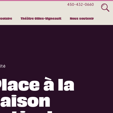
450-432-0660
Scolaire
Théâtre Gilles-Vigneault
Nous soutenir
ité
lace à la
saison