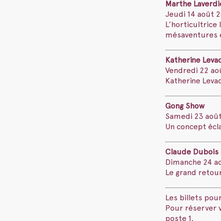
Marthe Laverdi
Jeudi 14 août 2
L’horticultrice
mésaventures e
Katherine Leva
Vendredi 22 aoû
Katherine Levac
Gong Show
Samedi 23 août 
Un concept écla
Claude Dubois –
Dimanche 24 aoû
Le grand retou
Les billets pou
Pour réserver v
poste 1.