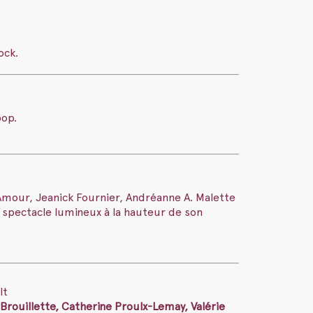
ock.
pop.
’Amour, Jeanick Fournier, Andréanne A. Malette
n spectacle lumineux à la hauteur de son
lt
Brouillette, Catherine Proulx-Lemay, Valérie