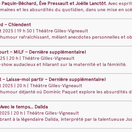
e Paquin-Béchard, Ève Pressault et Joëlle Lanctôt
. Avec espri
umaines et les absurdités du quotidien, dans une mise en scè
rd – Chiendent
 2025 | 19 h 30 | Théâtre Gilles-Vigneault
’humour rafraîchissant, mêlant anecdotes personnelles et obs
court – MILF – Dernière supplémentaire!
25 | 20 h | Théâtre Gilles-Vigneault
ow audacieux et hilarant sur la maternité et la féminité.
 – Laisse-moi partir – Dernière supplémentaire!
 2025 | 20 h | Théâtre Gilles-Vigneault
’humour déjanté où Dominic Paquet explore les absurdités d
 Avec le temps… Dalida
025 | 20 h | Théâtre Gilles-Vigneault
ant à la légendaire Dalida, interprété par la talentueuse Jo