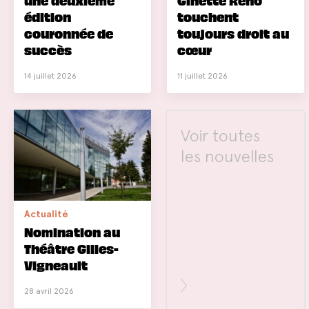
une deuxième
Ginette Reno
édition
touchent
couronnée de
toujours droit au
succès
cœur
14 juillet 2026
11 juillet 2026
Voir toutes
les nouvelles
Actualité
Nomination au
Théâtre Gilles-
Vigneault
28 avril 2026