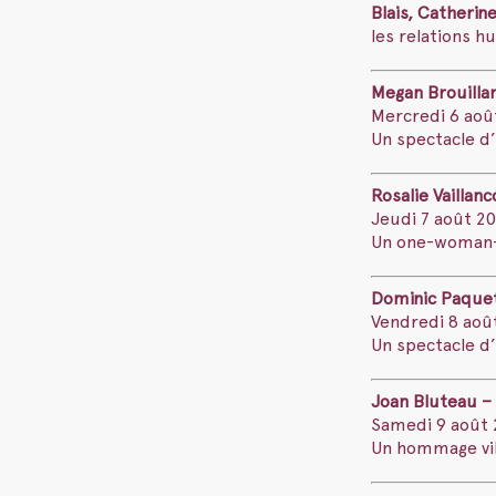
Blais, Catherin
les relations h
Megan Brouilla
Mercredi 6 août
Un spectacle d
Rosalie Vaillan
Jeudi 7 août 20
Un one-woman-sh
Dominic Paquet
Vendredi 8 août
Un spectacle d
Joan Bluteau –
Samedi 9 août 2
Un hommage vibr