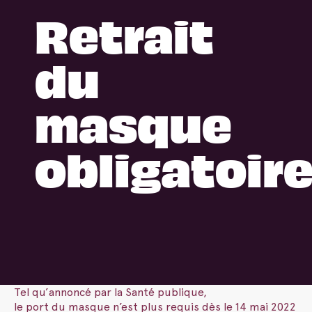
Retrait
du
masque
obligatoir
Tel qu’annoncé par la Santé publique,
le
port
du
masque
n’est plus requis dès le 14 mai 2022