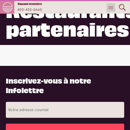
Restaurant
Espace membre
450-432-0660
partenaires
Inscrivez-vous à notre
infolettre