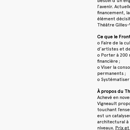
besoin d’un en
l’avenir. Actue
financement, l
élément décisif
Théâtre Gilles-
Ce que le Fro
o Faire de la c
d’artistes et de
o Porter à 200 
financière ;
o Viser la cons
permanents ;
o Systématiser
À propos du Th
Achevé en novem
Vigneault prop
touchant l’ense
est un catalyse
architectural à 
niveaux.
Prix et