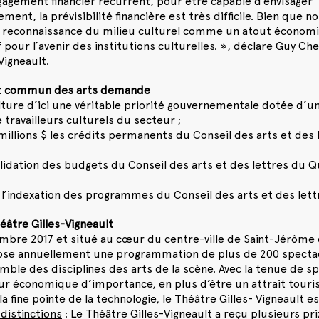
gagement financier récurrent, pour être capable d’envisager
llement, la prévisibilité financière est très difficile. Bien qu
a reconnaissance du milieu culturel comme un atout écono
 pour l’avenir des institutions culturelles. », déclare Guy Che
Vigneault.
nt commun des arts demande
ulture d’ici une véritable priorité gouvernementale dotée d’un
 travailleurs culturels du secteur ;
millions $ les crédits permanents du Conseil des arts et des
olidation des budgets du Conseil des arts et des lettres du 
 l’indexation des programmes du Conseil des arts et des let
éâtre Gilles-Vigneault
bre 2017 et situé au cœur du centre-ville de Saint-Jérôme d
ose annuellement une programmation de plus de 200 specta
mble des disciplines des arts de la scène. Avec la tenue de sp
ur économique d’importance, en plus d’être un attrait touris
la fine pointe de la technologie, le Théâtre Gilles- Vigneault 
 distinctions
: Le Théâtre Gilles-Vigneault a reçu plusieurs pr