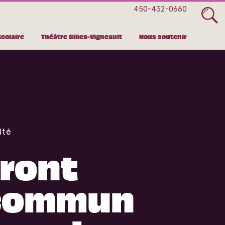
450-432-0660
Scolaire
Théâtre Gilles-Vigneault
Nous soutenir
ité
ront
commun