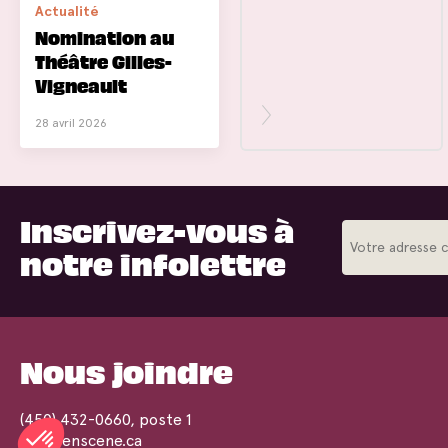
Actualité
Nomination au
Théâtre Gilles-
Vigneault
28 avril 2026
Inscrivez-vous à
notre infolettre
Nous joindre
(450) 432-0660
, poste 1
info@enscene.ca