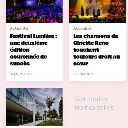
Actualité
Actualité
Festival Lumière :
Les chansons de
une deuxième
Ginette Reno
édition
touchent
couronnée de
toujours droit au
succès
cœur
14 juillet 2026
11 juillet 2026
Voir toutes
les nouvelles