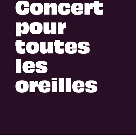
Concert
pour
toutes
les
oreilles