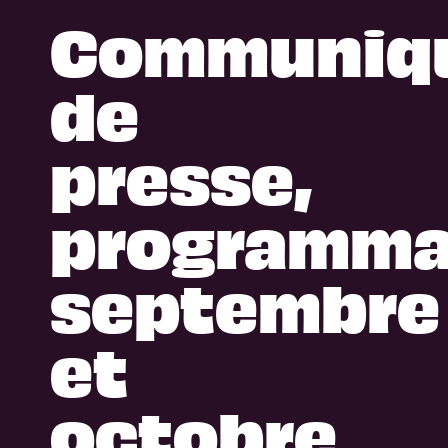
Communiq
de
presse,
programma
septembre
et
octobre