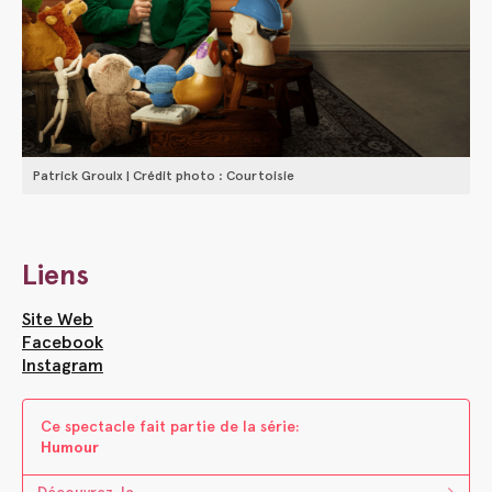
Patrick Groulx | Crédit photo : Courtoisie
Liens
Site Web
Facebook
Instagram
Ce spectacle fait parti​e ​de la s​é​rie:
Humour