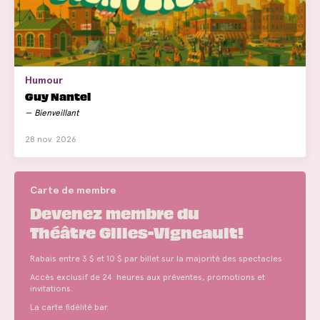
Humour
Guy Nantel
Bienveillant
28 nov. 2026
Carte de membre
Devenez membre du
Théâtre Gilles-Vigneault!
Rabais entre 3 $ et 10 $ par billet sur la majorité des spectacles
Accès exclusif de 24 heures aux préventes, promotions et
invitations.
La carte fidélité bar.