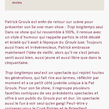
moins.
Patrick Groulx est enfin de retour sur scène pour
présenter son 5e one-man-show :
Trop longtemps seul
.
Dans ce show qui lui ressemble à 100%, il renoue avec
un style d’humour qui rappelle parfois le côté décalé
et éclaté qu’il avait à l’époque du
Groulx luxe
. Toujours
aussi franc et irrévérencieux, Patrick embrasse
maintenant l’idée de vieillir, alors qu’il ne s’est jamais
senti aussi bien, aussi jeune et aussi libre que dans la
cinquantaine.
Trop longtemps seul
est un spectacle qui rejoint toutes
les générations, qui fait rire aux larmes, réfléchir par
moment et a ce petit côté juvénile unique à la Pat
Groulx. Pour son 5e show, il regroupe plusieurs
facettes comiques de ses précédents spectacles et
offre à son public du Groulx pur et dur. Un spectacle
aussi le fun à voir seul qu’en gang! Peut-être y
croiserez-vous le Curé Poirier et le Brigadier?