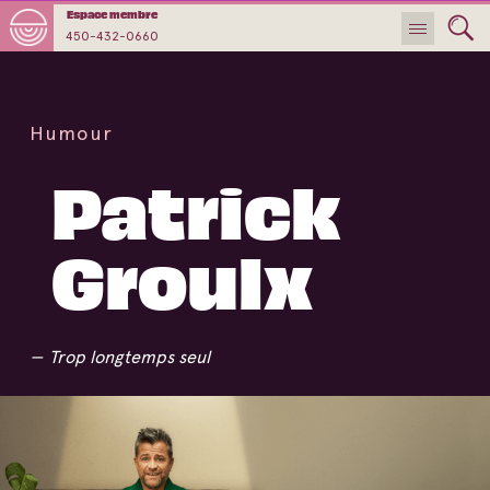
Espace membre
450-432-0660
Humour
Patrick
Groulx
Trop longtemps seul