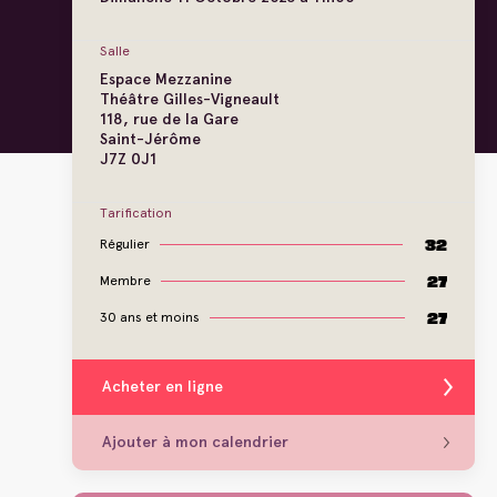
Salle
Espace Mezzanine
Théâtre Gilles-Vigneault
118, rue de la Gare
Saint-Jérôme
J7Z 0J1
Tarification
32
Régulier
27
Membre
27
30 ans et moins
Acheter en ligne
Ajouter à mon calendrier