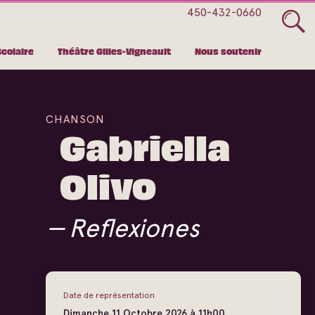
450-432-0660
Scolaire
Théâtre Gilles-Vigneault
Nous soutenir
CHANSON
Gabriella
Olivo
Reflexiones
Date de représentation
Dimanche
11
Octobre
2026 à 11h00