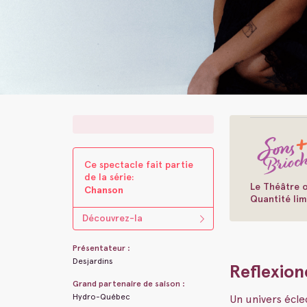
Ce spectacle fait parti​e ​
de la s​é​rie:
Le Théâtre o
Chanson
Quantité lim
Découvrez-la
Présentateur :
Desjardins
Reflexion
Grand partenaire de saison :
Hydro-Québec
Un univers écl