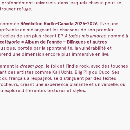
t profondément universels, dans lesquels chacun peut se
trouver refuge.
o, nommée
Révélation Radio-Canada 2025-2026
, livre une
ptivante en mélangeant les chansons de son premier
t celles de son plus récent EP
A todos mis amores
, nommé à
 catégorie « Album de l’année – Bilingues et autres
usique, portée par la spontanéité, la vulnérabilité et
 prend une dimension encore plus immersive en live.
ilement la
dream pop
, le folk et l’indie rock, avec des touches
nt des artistes comme Kali Uchis, Biig Piig ou Cuco. Ses
t du français à l’espagnol, se distinguent par des textes
rocheurs, créant une expérience planante et universelle, où
 explore différentes textures et styles.