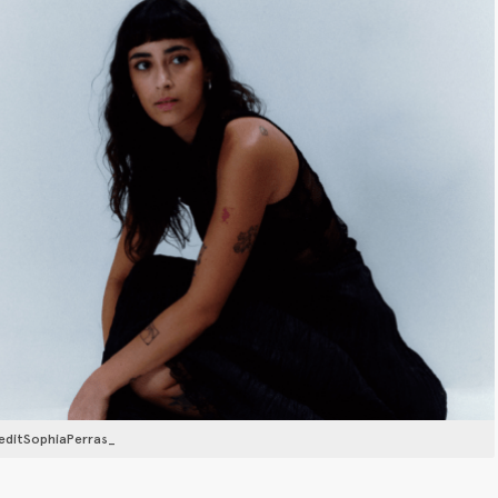
reditSophiaPerras_