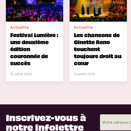
Actualité
Actualité
Festival Lumière :
Les chansons de
une deuxième
Ginette Reno
édition
touchent
couronnée de
toujours droit au
succès
cœur
14 juillet 2026
11 juillet 2026
Inscrivez-vous à
notre infolettre