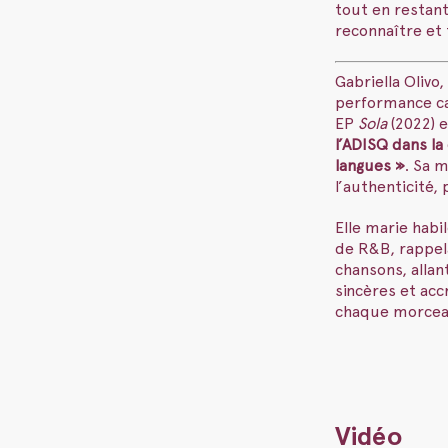
tout en restan
reconnaître et 
Gabriella Oliv
performance ca
EP
Sola
(2022) e
l’ADISQ dans la
langues »
. Sa m
l’authenticité,
Elle marie hab
de R&B, rappela
chansons, allan
sincères et acc
chaque morceau
Vidéo