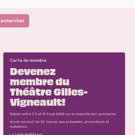
Carte de membre
Devenez
membre du
Théâtre Gilles-
Vigneault!
Rabais entre 3 $ et 10 $ par billet sur la majorité des spectacles
Accès exclusif de 24 heures aux préventes, promotions et
invitations.
La carte fidélité bar.