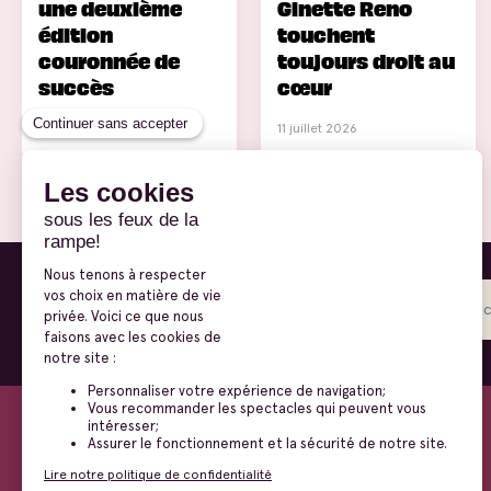
une deuxième
Ginette Reno
édition
touchent
couronnée de
toujours droit au
succès
cœur
14 juillet 2026
11 juillet 2026
Inscrivez-vous à
notre infolettre
Nous joindre