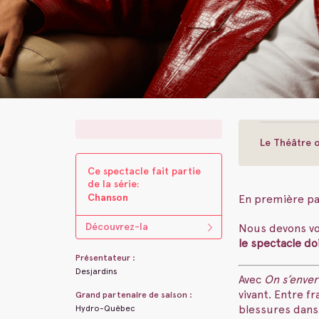
Le Théâtre o
Ce spectacle fait parti​e ​
de la s​é​rie:
Chanson
En première pa
Découvrez-la
Nous devons vou
le spectacle do
Présentateur :
Desjardins
Avec
On s’enver
vivant. Entre f
Grand partenaire de saison :
blessures dans
Hydro-Québec