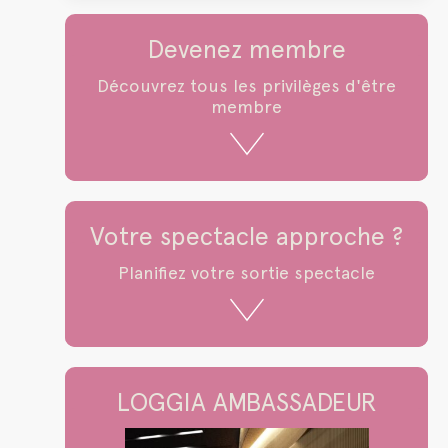
Devenez membre
Découvrez tous les privilèges d'être
membre
Votre spectacle approche ?
Planifiez votre sortie spectacle
LOGGIA AMBASSADEUR