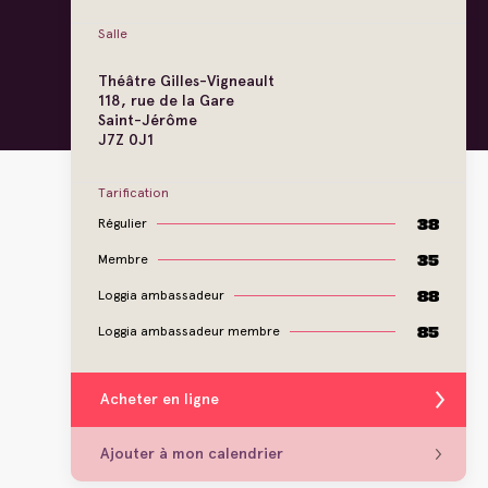
Salle
Théâtre Gilles-Vigneault
118, rue de la Gare
Saint-Jérôme
J7Z 0J1
Tarification
38
Régulier
35
Membre
88
Loggia ambassadeur
85
Loggia ambassadeur membre
Acheter en ligne
Ajouter à mon calendrier