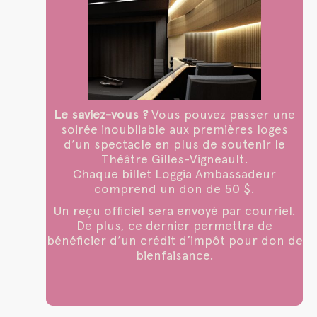
Le saviez-vous ?
Vous pouvez passer une
soirée inoubliable aux premières loges
d’un spectacle en plus de soutenir le
Théâtre Gilles-Vigneault.
Chaque billet Loggia Ambassadeur
comprend un don de 50 $.
Un reçu officiel sera envoyé par courriel.
De plus, ce dernier permettra de
bénéficier d’un crédit d’impôt pour don de
bienfaisance.