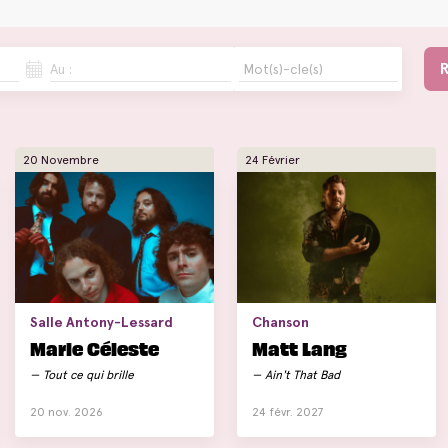
Au :
20 Novembre
24 Février
Salle Antony-Lessard
Chanson
Marie Céleste
Matt Lang
Tout ce qui brille
Ain't That Bad
20 nov. 2026
24 févr. 2027