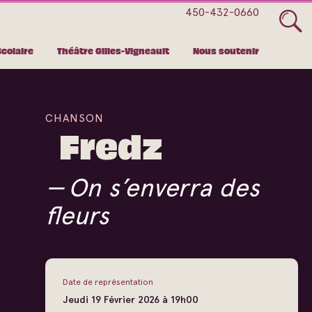
450-432-0660
Scolaire
Théâtre Gilles-Vigneault
Nous soutenir
CHANSON
Fredz
On s’enverra des
fleurs
Date de représentation
Jeudi
19
Février
2026 à 19h00