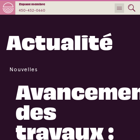
Espace membre
450-432-0660
Actualité
Nouvelles
Avanceme
des
travaux :