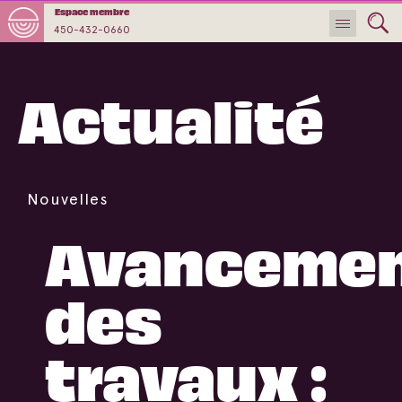
Espace membre
450-432-0660
Actualité
Nouvelles
Avanceme
des
travaux :