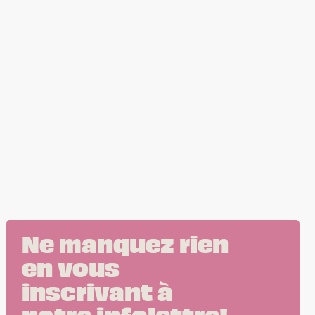
Ne manquez rien
en vous
inscrivant à
notre infolettre!