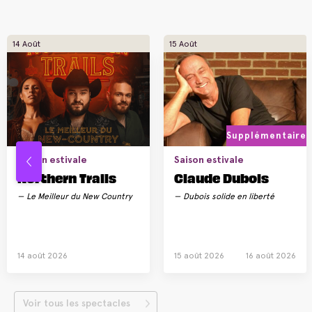
14 Août
15 Août
Supplémentaire
Saison estivale
Saison estivale
Northern Trails
Claude Dubois
Le Meilleur du New Country
Dubois solide en liberté
14 août 2026
15 août 2026
16 août 2026
Voir tous les spectacles