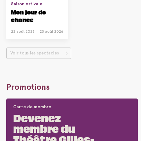
Saison estivale
Mon jour de
chance
22 août 2026
23 août 2026
Voir tous les spectacles
Promotions
Carte de membre
Devenez
membre du
Théâtre Gilles-