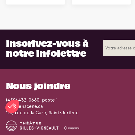
Inscrivez-vous à
notre infolettre
Nous joindre
(450) 432-0660
, poste 1
info@enscene.ca
118, rue de la Gare, Saint-Jérôme