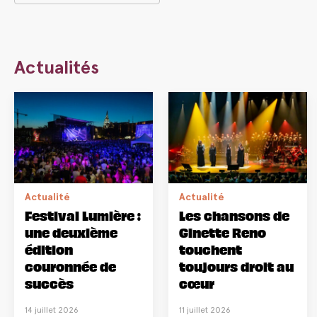
Actualités
Actualité
Actualité
Festival Lumière :
Les chansons de
une deuxième
Ginette Reno
édition
touchent
couronnée de
toujours droit au
succès
cœur
14 juillet 2026
11 juillet 2026